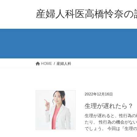
コ
ナ
ン
ビ
産婦人科医高橋怜奈の
テ
ゲ
ン
ー
ツ
シ
へ
ョ
ス
ン
キ
に
ッ
移
HOME
産婦人科
プ
動
2022年12月16日
生理が遅れたら？
生理が遅れると、性行為の
たり、 性行為の機会がな
でしょう。 今回は『生理の