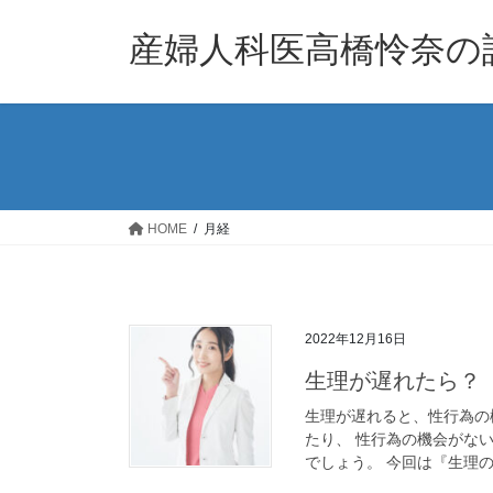
コ
ナ
ン
ビ
産婦人科医高橋怜奈の
テ
ゲ
ン
ー
ツ
シ
へ
ョ
ス
ン
キ
に
ッ
移
HOME
月経
プ
動
2022年12月16日
生理が遅れたら？
生理が遅れると、性行為の
たり、 性行為の機会がな
でしょう。 今回は『生理の