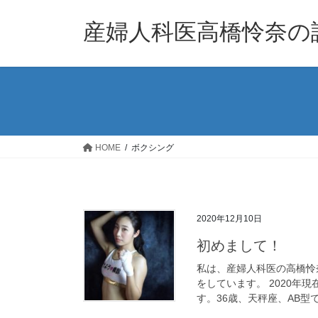
コ
ナ
ン
ビ
産婦人科医高橋怜奈の
テ
ゲ
ン
ー
ツ
シ
へ
ョ
ス
ン
キ
に
ッ
移
HOME
ボクシング
プ
動
2020年12月10日
初めまして！
私は、産婦人科医の高橋怜
をしています。 2020年
す。36歳、天秤座、AB型で